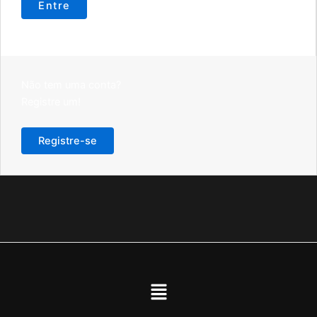
Não tem uma conta?
Registre um!
Registre-se
Menu