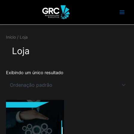
Ir
Main
para
Men
o
conteúdo
Início
/ Loja
Loja
Exibindo um único resultado