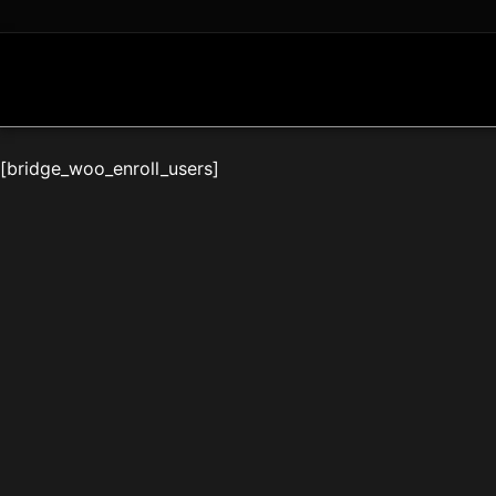
Ir
para
o
conteúdo
[bridge_woo_enroll_users]